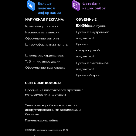
Больше
Фотобанк
полезной
наших работ
информации
НАРУЖНАЯ РЕКЛАМА:
ОБЪЕМНЫЕ
БУКВЫ:
Несветовые буквы
Крышные установки
Буквы с внутренней
Несветовые вывески
подсветкой
Оформление витрин
Буквы с
Широкоформатная печать
контражурной
Штендеры, хардпостеры
подсветкой
Таблички, инфо-доски
Буквы с пиксельной
Оформление транспорта
подсветкой
Буквы «Ретро»
СВЕТОВЫЕ КОРОБА:
Простые из пластикового профиля с
металлическим каркасом
Световые короба из композита с
инкрустированными акриловыми
буквами
Панель-кронштейны
© 2023 Рекламная мастерская Б-52